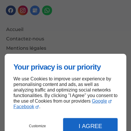
Accueil
Contactez-nous
Mentions légales
Plan du site
Your privacy is our priority
We use Cookies to improve user experience by
Haut de page
personalising content and ads, as well as
analyzing traffic and optimizing social networks
functionalities. By clicking "I Agree" you consent to
the use of Cookies from our providers
Google
Facebook
.
I AGREE
Customize