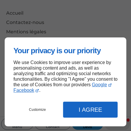
Accueil
Contactez-nous
Mentions légales
Plan du site
Your privacy is our priority
We use Cookies to improve user experience by
Haut de page
personalising content and ads, as well as
analyzing traffic and optimizing social networks
functionalities. By clicking "I Agree" you consent to
the use of Cookies from our providers
Google
Facebook
.
I AGREE
Customize
Menu
Contact
Devis