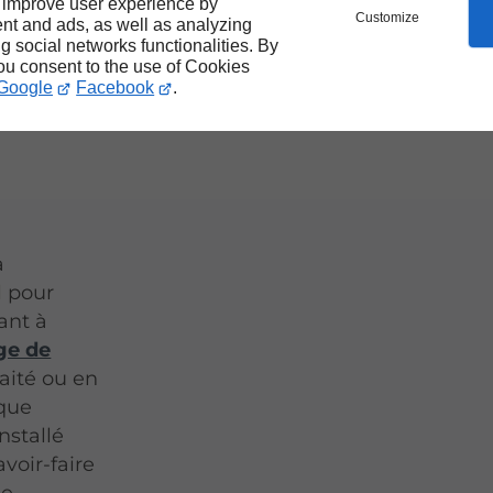
 improve user experience by
Customize
nt and ads, as well as analyzing
ng social networks functionalities. By
you consent to the use of Cookies
r
Google
Facebook
.
a
l pour
sant à
ge de
aité ou en
que
nstallé
voir-faire
Le