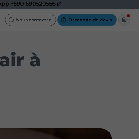
0 690520556
Nous contacter
Demande de devis
air à