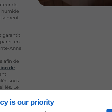
ateur de
ir humide
dissement
t garantit
pareil en
inte-Anne
s afin de
tion de
ent
ulée sous
illés. Le
rnière
urne sans
cy is our priority