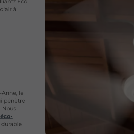
lliantz Eco
d'air à
-Anne, le
ui pénètre
s. Nous
 éco-
e durable
s