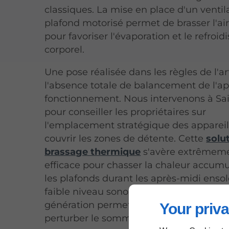
classiques. La mise en place d'un ventil
plafond motorisé permet de brasser l'a
pour favoriser l'évaporation et le refroi
corporel.
Une pose réalisée dans les règles de l'ar
l'absence totale de balancement de l'ap
fonctionnement. Nous intervenons à Sa
pour conseiller les propriétaires sur
l'emplacement stratégique des appareil
couvrir les zones de détente. Cette
solu
brassage thermique
s'avère extrêmem
efficace pour chasser la chaleur accum
les plafonds durant les après-midi ensole
faible niveau sonore des modèles de de
génération permet une utilisation noct
Your priva
perturber le sommeil des occupants.