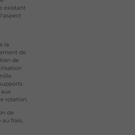
e existant
l'aspect
e la
uvement de
etien de
ilisation
ille.
 supports
 aux
e rotation.
ion de
au frais.