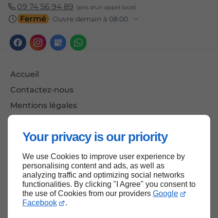
09 74 56 94 89
Fermé
⋅ Ouvre demain à 08:00
Accueil
Contactez-nous
Mentions légales
Plan du site
Your privacy is our priority
We use Cookies to improve user experience by
Haut de page
personalising content and ads, as well as
analyzing traffic and optimizing social networks
functionalities. By clicking "I Agree" you consent to
the use of Cookies from our providers
Google
Facebook
.