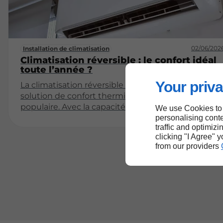
02/06/202
Installation de climatisation
Climatisation réversible : le confort idéal
toute l’année ?
Your priva
La climatisation réversible s’impose comme une
solution de confort thermique de plus en plus
populaire. Avec la capacité de créer à la fois de la
We use Cookies to
chaleur en hiver et de la fraîcheur en été, ce
personalising conte
traffic and optimizi
système offre une flexibilité qui séduit de
clicking "I Agree" 
nombreux foyers. Cet article va examiner en
from our providers
profondeur les avantages, le fonctionnement,
l'installation et l'entretien de la climatisation
réversible, afin de vous aider à déterminer si elle
répond à vos besoins.