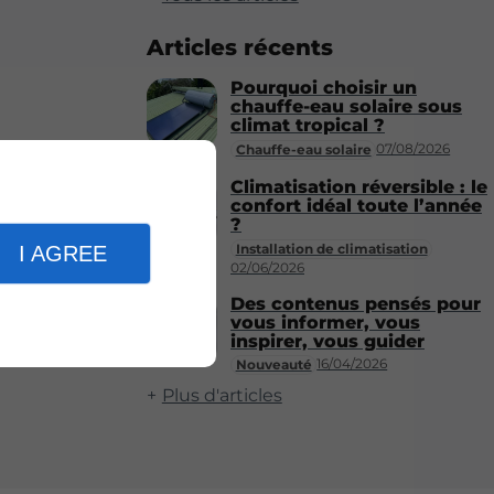
Articles récents
Pourquoi choisir un
chauffe-eau solaire sous
climat tropical ?
07/08/2026
Chauffe-eau solaire
Climatisation réversible : le
confort idéal toute l’année
?
Installation de climatisation
I AGREE
02/06/2026
Des contenus pensés pour
vous informer, vous
inspirer, vous guider
16/04/2026
Nouveauté
Plus d'articles